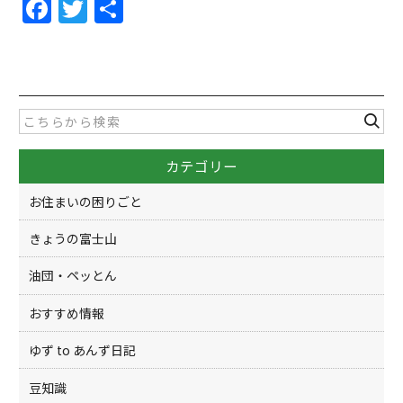
F
T
共
a
w
有
c
itt
e
er
b
o
カテゴリー
o
k
お住まいの困りごと
きょうの富士山
油団・ペッとん
おすすめ情報
ゆず to あんず日記
豆知識