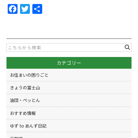
F
T
共
a
w
有
c
itt
e
er
b
o
カテゴリー
o
k
お住まいの困りごと
きょうの富士山
油団・ペッとん
おすすめ情報
ゆず to あんず日記