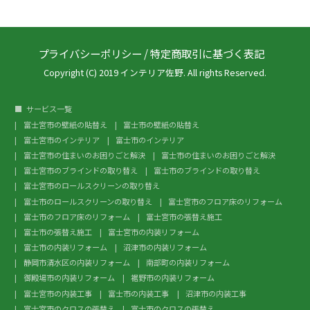
プライバシーポリシー
/
特定商取引に基づく表記
Copyright (C) 2019 インテリア佐野. All rights Reserved.
サービス一覧
富士宮市の壁紙の貼替え
富士市の壁紙の貼替え
富士宮市のインテリア
富士市のインテリア
富士宮市の住まいのお困りごと解決
富士市の住まいのお困りごと解決
富士宮市のブラインドの取り替え
富士市のブラインドの取り替え
富士宮市のロールスクリーンの取り替え
富士市のロールスクリーンの取り替え
富士宮市のフロア床のリフォーム
富士市のフロア床のリフォーム
富士宮市の張替え施工
富士市の張替え施工
富士宮市の内装リフォーム
富士市の内装リフォーム
沼津市の内装リフォーム
静岡市清水区の内装リフォーム
南部町の内装リフォーム
御殿場市の内装リフォーム
裾野市の内装リフォーム
富士宮市の内装工事
富士市の内装工事
沼津市の内装工事
富士宮市のクロスの張替え
富士市のクロスの張替え