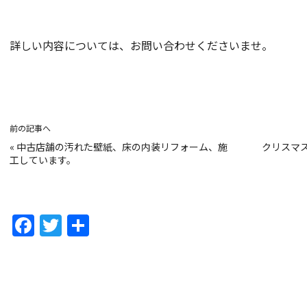
詳しい内容については、お問い合わせくださいませ。
前の記事へ
«
中古店舗の汚れた壁紙、床の内装リフォーム、施
クリスマ
工しています。
F
T
共
a
w
有
c
itt
e
er