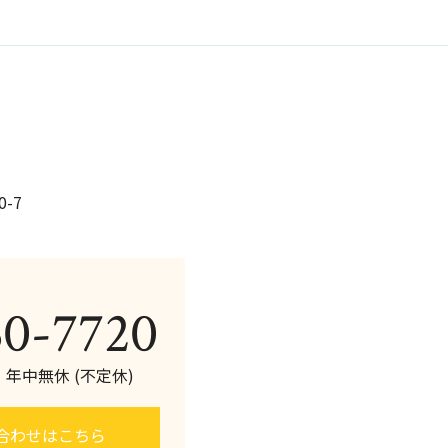
b
o
o
k
-7
60-7720
0 年中無休 (不定休)
合わせはこちら