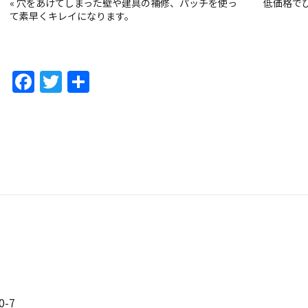
«
穴をあけてしまった壁や建具の補修、パッチを使っ
低価格で
て素早くキレイになります。
F
T
共
a
w
有
c
itt
e
er
b
o
o
k
-7