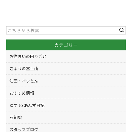
a
w
有
c
itt
e
er
b
o
カテゴリー
o
k
お住まいの困りごと
きょうの富士山
油団・ペッとん
おすすめ情報
ゆず to あんず日記
豆知識
スタッフブログ