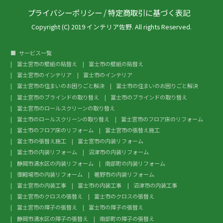
プライバシーポリシー
/
特定商取引に基づく表記
Copyright (C) 2019 インテリア佐野. All rights Reserved.
サービス一覧
富士宮市の壁紙の貼替え
富士市の壁紙の貼替え
富士宮市のインテリア
富士市のインテリア
富士宮市の住まいのお困りごと解決
富士市の住まいのお困りごと解決
富士宮市のブラインドの取り替え
富士市のブラインドの取り替え
富士宮市のロールスクリーンの取り替え
富士市のロールスクリーンの取り替え
富士宮市のフロア床のリフォーム
富士市のフロア床のリフォーム
富士宮市の張替え施工
富士市の張替え施工
富士宮市の内装リフォーム
富士市の内装リフォーム
沼津市の内装リフォーム
静岡市清水区の内装リフォーム
南部町の内装リフォーム
御殿場市の内装リフォーム
裾野市の内装リフォーム
富士宮市の内装工事
富士市の内装工事
沼津市の内装工事
富士宮市のクロスの張替え
富士市のクロスの張替え
富士宮市の障子の張替え
富士市の障子の張替え
静岡市清水区の障子の張替え
南部町の障子の張替え