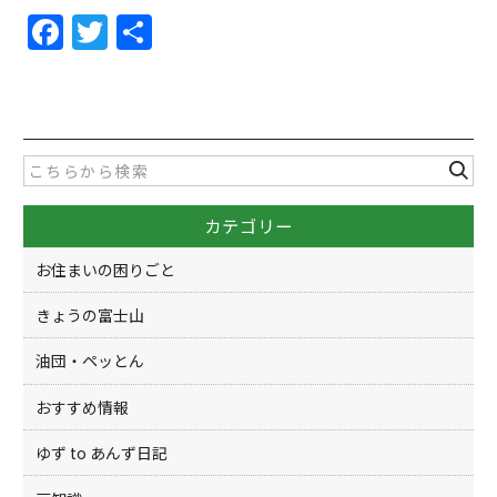
F
T
共
a
w
有
c
itt
e
er
b
o
カテゴリー
o
k
お住まいの困りごと
きょうの富士山
油団・ペッとん
おすすめ情報
ゆず to あんず日記