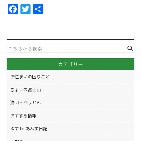
F
T
共
a
w
有
c
itt
e
er
b
o
カテゴリー
o
k
お住まいの困りごと
きょうの富士山
油団・ペッとん
おすすめ情報
ゆず to あんず日記