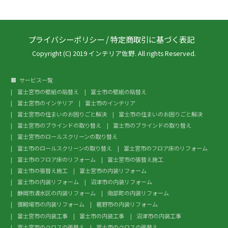
プライバシーポリシー
/
特定商取引に基づく表記
Copyright (C) 2019 インテリア佐野. All rights Reserved.
サービス一覧
富士宮市の壁紙の貼替え
富士市の壁紙の貼替え
富士宮市のインテリア
富士市のインテリア
富士宮市の住まいのお困りごと解決
富士市の住まいのお困りごと解決
富士宮市のブラインドの取り替え
富士市のブラインドの取り替え
富士宮市のロールスクリーンの取り替え
富士市のロールスクリーンの取り替え
富士宮市のフロア床のリフォーム
富士市のフロア床のリフォーム
富士宮市の張替え施工
富士市の張替え施工
富士宮市の内装リフォーム
富士市の内装リフォーム
沼津市の内装リフォーム
静岡市清水区の内装リフォーム
南部町の内装リフォーム
御殿場市の内装リフォーム
裾野市の内装リフォーム
富士宮市の内装工事
富士市の内装工事
沼津市の内装工事
富士宮市のクロスの張替え
富士市のクロスの張替え