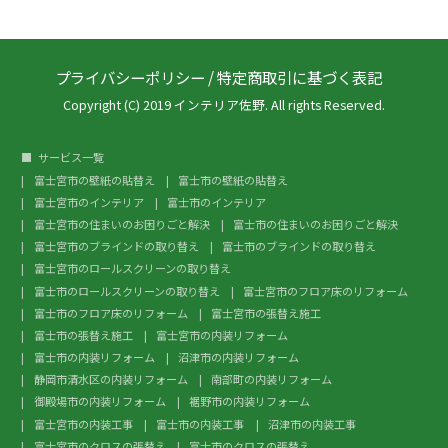
プライバシーポリシー
/
特定商取引に基づく表記
Copyright (C) 2019 インテリア佐野. All rights Reserved.
サービス一覧
富士宮市の壁紙の貼替え
富士市の壁紙の貼替え
富士宮市のインテリア
富士市のインテリア
富士宮市の住まいのお困りごと解決
富士市の住まいのお困りごと解決
富士宮市のブラインドの取り替え
富士市のブラインドの取り替え
富士宮市のロールスクリーンの取り替え
富士市のロールスクリーンの取り替え
富士宮市のフロア床のリフォーム
富士市のフロア床のリフォーム
富士宮市の張替え施工
富士市の張替え施工
富士宮市の内装リフォーム
富士市の内装リフォーム
沼津市の内装リフォーム
静岡市清水区の内装リフォーム
南部町の内装リフォーム
御殿場市の内装リフォーム
裾野市の内装リフォーム
富士宮市の内装工事
富士市の内装工事
沼津市の内装工事
富士宮市のクロスの張替え
富士市のクロスの張替え