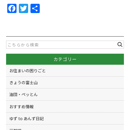
F
T
共
a
w
有
c
itt
e
er
b
o
カテゴリー
o
k
お住まいの困りごと
きょうの富士山
油団・ペッとん
おすすめ情報
ゆず to あんず日記