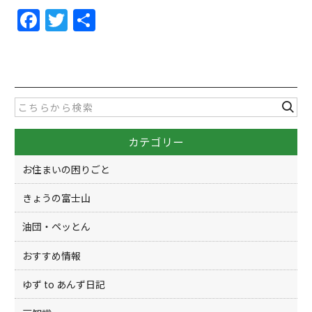
F
T
共
a
w
有
c
itt
e
er
b
o
カテゴリー
o
k
お住まいの困りごと
きょうの富士山
油団・ペッとん
おすすめ情報
ゆず to あんず日記