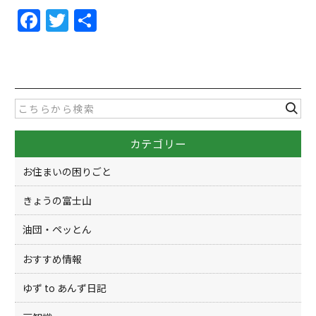
F
T
共
a
w
有
c
itt
e
er
b
o
カテゴリー
o
k
お住まいの困りごと
きょうの富士山
油団・ペッとん
おすすめ情報
ゆず to あんず日記