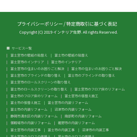
プライバシーポリシー
/
特定商取引に基づく表記
Copyright (C) 2019 インテリア佐野. All rights Reserved.
サービス一覧
富士宮市の壁紙の貼替え
富士市の壁紙の貼替え
富士宮市のインテリア
富士市のインテリア
富士宮市の住まいのお困りごと解決
富士市の住まいのお困りごと解決
富士宮市のブラインドの取り替え
富士市のブラインドの取り替え
富士宮市のロールスクリーンの取り替え
富士市のロールスクリーンの取り替え
富士宮市のフロア床のリフォーム
富士市のフロア床のリフォーム
富士宮市の張替え施工
富士市の張替え施工
富士宮市の内装リフォーム
富士市の内装リフォーム
沼津市の内装リフォーム
静岡市清水区の内装リフォーム
南部町の内装リフォーム
御殿場市の内装リフォーム
裾野市の内装リフォーム
富士宮市の内装工事
富士市の内装工事
沼津市の内装工事
富士宮市のクロスの張替え
富士市のクロスの張替え