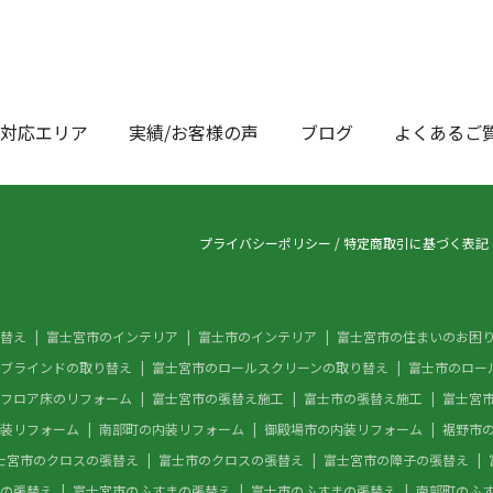
対応エリア
実績/お客様の声
ブログ
よくあるご
プライバシーポリシー
/
特定商取引に基づく表記
替え
富士宮市のインテリア
富士市のインテリア
富士宮市の住まいのお困
ブラインドの取り替え
富士宮市のロールスクリーンの取り替え
富士市のロー
フロア床のリフォーム
富士宮市の張替え施工
富士市の張替え施工
富士宮
装リフォーム
南部町の内装リフォーム
御殿場市の内装リフォーム
裾野市
士宮市のクロスの張替え
富士市のクロスの張替え
富士宮市の障子の張替え
の張替え
富士宮市のふすまの張替え
富士市のふすまの張替え
南部町のふ