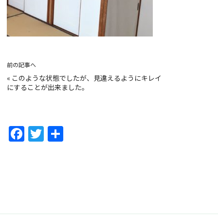
前の記事へ
«
このような状態でしたが、見違えるようにキレイ
にすることが出来ました。
F
T
共
a
w
有
c
itt
e
er
b
o