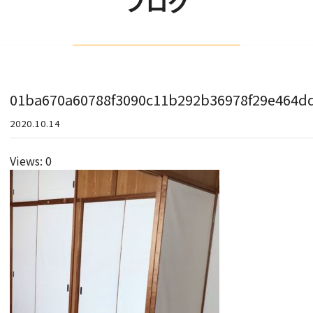
ブログ
01ba670a60788f3090c11b292b36978f29e464dd
2020.10.14
Views: 0