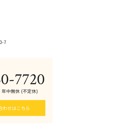
o
k
-7
60-7720
0 年中無休 (不定休)
合わせはこちら