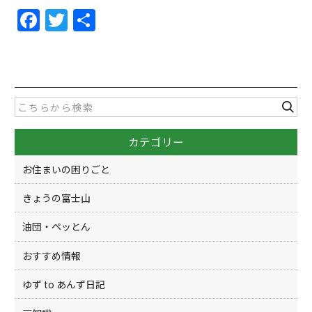
F
T
共
a
w
有
c
itt
e
er
b
o
カテゴリー
o
k
お住まいの困りごと
きょうの富士山
油団・ペッとん
おすすめ情報
ゆず to あんず日記