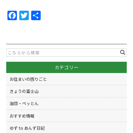
F
T
共
a
w
有
c
itt
e
er
b
o
カテゴリー
o
k
お住まいの困りごと
きょうの富士山
油団・ペッとん
おすすめ情報
ゆず to あんず日記