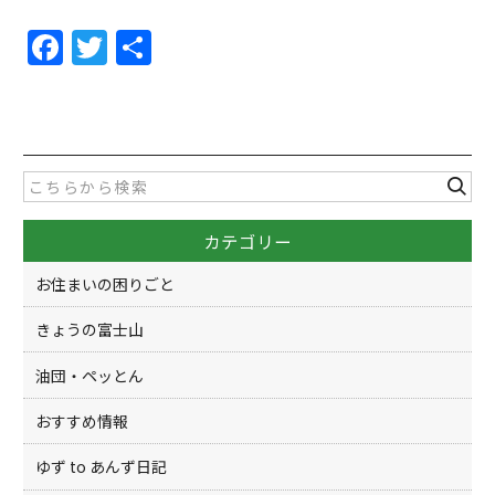
F
T
共
a
w
有
c
itt
e
er
b
o
カテゴリー
o
k
お住まいの困りごと
きょうの富士山
油団・ペッとん
おすすめ情報
ゆず to あんず日記