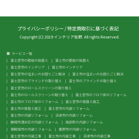
プライバシーポリシー
/
特定商取引に基づく表記
Copyright (C) 2019 インテリア佐野. All rights Reserved.
サービス一覧
富士宮市の壁紙の貼替え
富士市の壁紙の貼替え
富士宮市のインテリア
富士市のインテリア
富士宮市の住まいのお困りごと解決
富士市の住まいのお困りごと解決
富士宮市のブラインドの取り替え
富士市のブラインドの取り替え
富士宮市のロールスクリーンの取り替え
富士市のロールスクリーンの取り替え
富士宮市のフロア床のリフォーム
富士市のフロア床のリフォーム
富士宮市の張替え施工
富士市の張替え施工
富士宮市の内装リフォーム
富士市の内装リフォーム
沼津市の内装リフォーム
静岡市清水区の内装リフォーム
南部町の内装リフォーム
御殿場市の内装リフォーム
裾野市の内装リフォーム
富士宮市の内装工事
富士市の内装工事
沼津市の内装工事