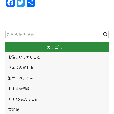
F
T
共
a
w
有
c
itt
e
er
b
o
カテゴリー
o
k
お住まいの困りごと
きょうの富士山
油団・ペッとん
おすすめ情報
ゆず to あんず日記
豆知識