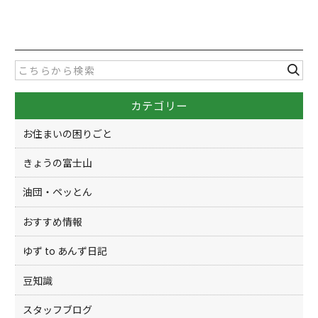
a
w
有
c
itt
e
er
b
o
カテゴリー
o
k
お住まいの困りごと
きょうの富士山
油団・ペッとん
おすすめ情報
ゆず to あんず日記
豆知識
スタッフブログ