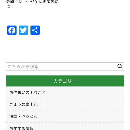
事店として、みなさまを笑顔
に！
F
T
共
a
w
有
c
itt
e
er
b
o
カテゴリー
o
k
お住まいの困りごと
きょうの富士山
油団・ペッとん
おすすめ情報