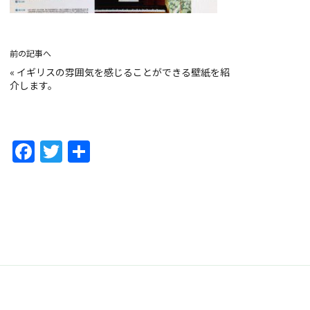
前の記事へ
«
イギリスの雰囲気を感じることができる壁紙を紹
介します。
F
T
共
a
w
有
c
itt
e
er
b
o
o
k