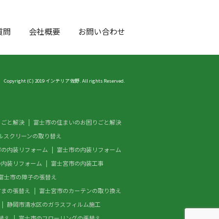
質問
会社概要
お問い合わせ
Copyright (C) 2019 インテリア佐野. All rights Reserved.
りごと解決
富士市の住まいのお困りごと解決
ルスクリーンの取り替え
市の内装リフォーム
富士市の内装リフォーム
の内装リフォーム
富士宮市の内装工事
富士市の障子の張替え
すまの張替え
富士宮市のカーテンの取り換え
静岡市清水区のガラスフィルム施工
替え
富士市のフローリングの張替え