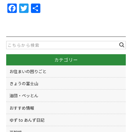
F
T
共
a
w
有
c
itt
e
er
b
o
カテゴリー
o
k
お住まいの困りごと
きょうの富士山
油団・ペッとん
おすすめ情報
ゆず to あんず日記