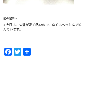
前の記事へ
«
今日は、気温が高く熱いので、ゆずはペッとんで涼
んでいます。
F
T
共
a
w
有
c
itt
e
er
b
o
o
k