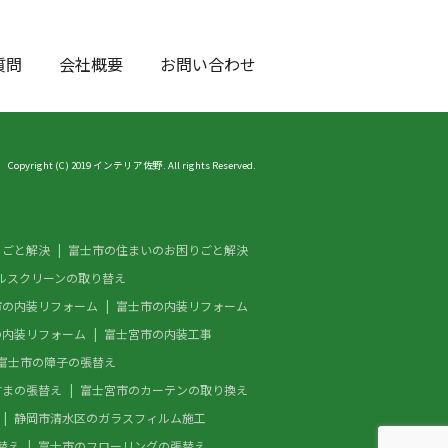
質問
会社概要
お問い合わせ
Copyright (C) 2019 インテリア佐野. All rights Reserved.
りごと解決
富士市の住まいのお困りごと解決
ルスクリーンの取り替え
市の内装リフォーム
富士市の内装リフォーム
の内装リフォーム
富士宮市の内装工事
富士市の障子の張替え
すまの張替え
富士宮市のカーテンの取り換え
静岡市清水区のガラスフィルム施工
替え
富士市のフローリングの張替え