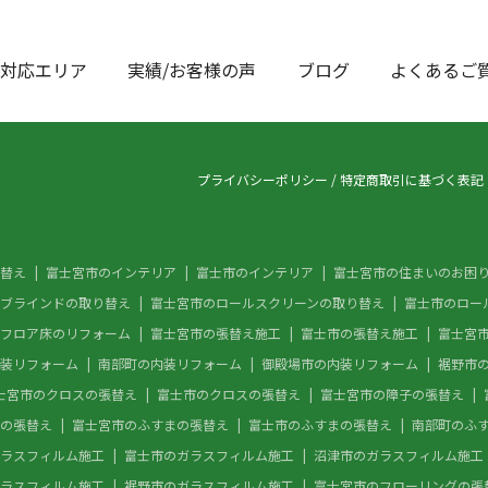
対応エリア
実績/お客様の声
ブログ
よくあるご
プライバシーポリシー
/
特定商取引に基づく表記
替え
富士宮市のインテリア
富士市のインテリア
富士宮市の住まいのお困
ブラインドの取り替え
富士宮市のロールスクリーンの取り替え
富士市のロー
フロア床のリフォーム
富士宮市の張替え施工
富士市の張替え施工
富士宮
装リフォーム
南部町の内装リフォーム
御殿場市の内装リフォーム
裾野市
士宮市のクロスの張替え
富士市のクロスの張替え
富士宮市の障子の張替え
の張替え
富士宮市のふすまの張替え
富士市のふすまの張替え
南部町のふ
ラスフィルム施工
富士市のガラスフィルム施工
沼津市のガラスフィルム施工
ラスフィルム施工
裾野市のガラスフィルム施工
富士宮市のフローリングの張