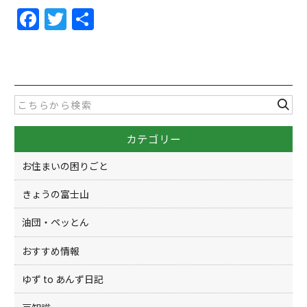
F
T
共
a
w
有
c
itt
e
er
b
o
カテゴリー
o
k
お住まいの困りごと
きょうの富士山
油団・ペッとん
おすすめ情報
ゆず to あんず日記