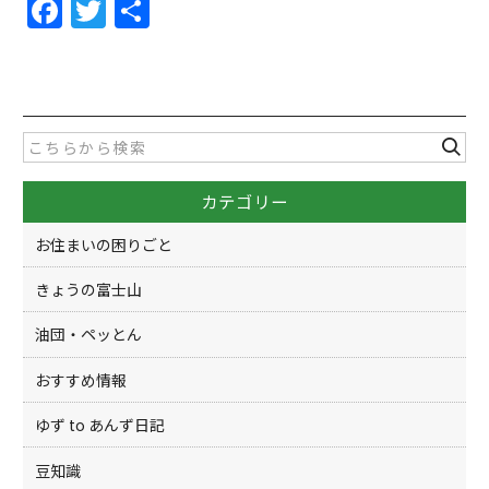
F
T
共
a
w
有
c
itt
e
er
b
o
カテゴリー
o
k
お住まいの困りごと
きょうの富士山
油団・ペッとん
おすすめ情報
ゆず to あんず日記
豆知識