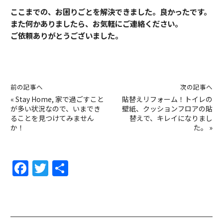
ここまでの、お困りごとを解決できました。良かったです。
また何かありましたら、お気軽にご連絡ください。
ご依頼ありがとうございました。
前の記事へ
次の記事へ
«
Stay Home, 家で過ごすこと
貼替えリフォーム！トイレの
が多い状況なので、いまでき
壁紙、クッションフロアの貼
ることを見つけてみません
替えで、キレイになりまし
か！
た。
»
F
T
共
a
w
有
c
itt
e
er