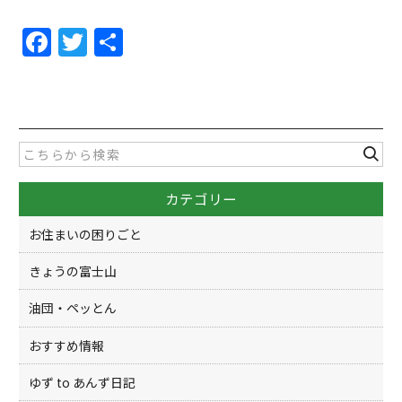
F
T
共
a
w
有
c
itt
e
er
b
o
カテゴリー
o
k
お住まいの困りごと
きょうの富士山
油団・ペッとん
おすすめ情報
ゆず to あんず日記