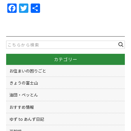
F
T
共
a
w
有
c
itt
e
er
b
o
カテゴリー
o
k
お住まいの困りごと
きょうの富士山
油団・ペッとん
おすすめ情報
ゆず to あんず日記