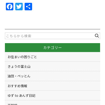
F
T
共
a
w
有
c
itt
e
er
b
o
カテゴリー
o
k
お住まいの困りごと
きょうの富士山
油団・ペッとん
おすすめ情報
ゆず to あんず日記