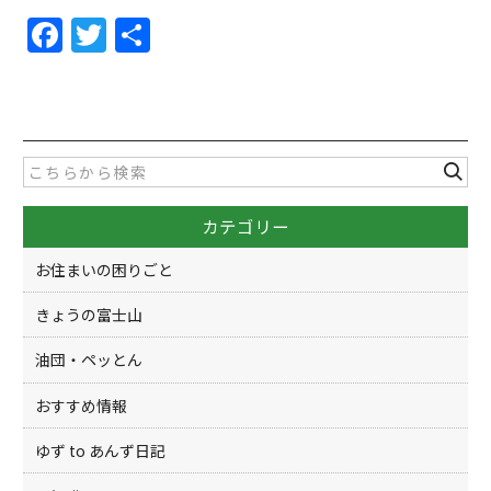
F
T
共
a
w
有
c
itt
e
er
b
o
カテゴリー
o
k
お住まいの困りごと
きょうの富士山
油団・ペッとん
おすすめ情報
ゆず to あんず日記