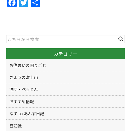
F
T
共
a
w
有
c
itt
e
er
b
o
カテゴリー
o
k
お住まいの困りごと
きょうの富士山
油団・ペッとん
おすすめ情報
ゆず to あんず日記
豆知識