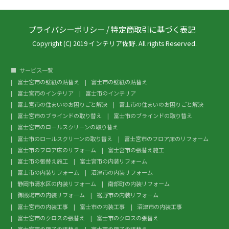
プライバシーポリシー
/
特定商取引に基づく表記
Copyright (C) 2019 インテリア佐野. All rights Reserved.
サービス一覧
富士宮市の壁紙の貼替え
富士市の壁紙の貼替え
富士宮市のインテリア
富士市のインテリア
富士宮市の住まいのお困りごと解決
富士市の住まいのお困りごと解決
富士宮市のブラインドの取り替え
富士市のブラインドの取り替え
富士宮市のロールスクリーンの取り替え
富士市のロールスクリーンの取り替え
富士宮市のフロア床のリフォーム
富士市のフロア床のリフォーム
富士宮市の張替え施工
富士市の張替え施工
富士宮市の内装リフォーム
富士市の内装リフォーム
沼津市の内装リフォーム
静岡市清水区の内装リフォーム
南部町の内装リフォーム
御殿場市の内装リフォーム
裾野市の内装リフォーム
富士宮市の内装工事
富士市の内装工事
沼津市の内装工事
富士宮市のクロスの張替え
富士市のクロスの張替え