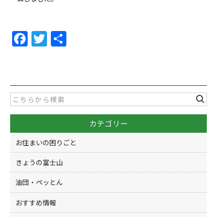
F
T
共
a
w
有
c
itt
e
er
b
o
カテゴリー
o
k
お住まいの困りごと
きょうの富士山
油団・ペッとん
おすすめ情報