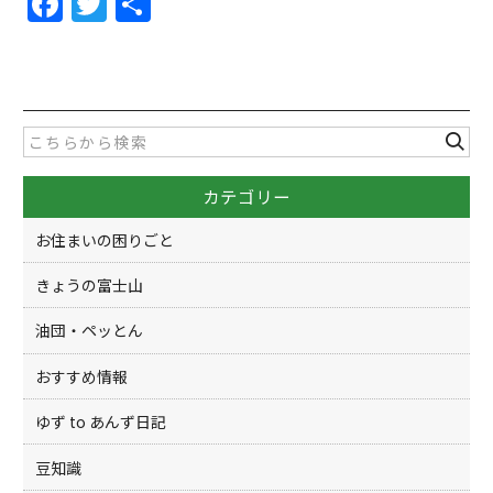
F
T
共
a
w
有
c
itt
e
er
b
o
カテゴリー
o
k
お住まいの困りごと
きょうの富士山
油団・ペッとん
おすすめ情報
ゆず to あんず日記
豆知識