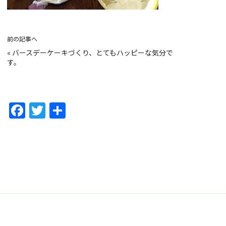
前の記事へ
«
バースデーケーキづくり、とてもハッピーな気分で
す。
F
T
共
a
w
有
c
itt
e
er
b
o
o
k