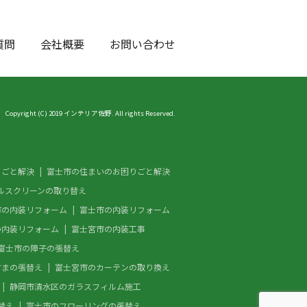
質問
会社概要
お問い合わせ
Copyright (C) 2019 インテリア佐野. All rights Reserved.
りごと解決
富士市の住まいのお困りごと解決
ルスクリーンの取り替え
市の内装リフォーム
富士市の内装リフォーム
の内装リフォーム
富士宮市の内装工事
富士市の障子の張替え
すまの張替え
富士宮市のカーテンの取り換え
静岡市清水区のガラスフィルム施工
替え
富士市のフローリングの張替え