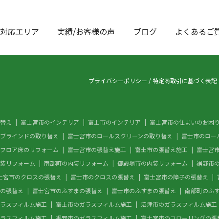
対応エリア
実績/お客様の声
ブログ
よくあるご
プライバシーポリシー
/
特定商取引に基づく表記
替え
富士宮市のインテリア
富士市のインテリア
富士宮市の住まいのお困
ブラインドの取り替え
富士宮市のロールスクリーンの取り替え
富士市のロー
フロア床のリフォーム
富士宮市の張替え施工
富士市の張替え施工
富士宮
装リフォーム
南部町の内装リフォーム
御殿場市の内装リフォーム
裾野市
士宮市のクロスの張替え
富士市のクロスの張替え
富士宮市の障子の張替え
の張替え
富士宮市のふすまの張替え
富士市のふすまの張替え
南部町のふ
ラスフィルム施工
富士市のガラスフィルム施工
沼津市のガラスフィルム施工
ラスフィルム施工
裾野市のガラスフィルム施工
富士宮市のフローリングの張