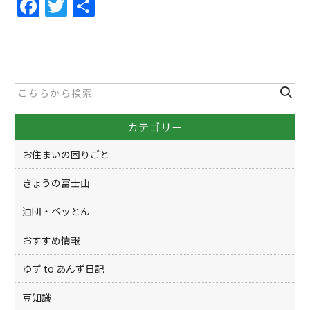
F
T
共
a
w
有
c
itt
e
er
b
o
カテゴリー
o
k
お住まいの困りごと
きょうの富士山
油団・ペッとん
おすすめ情報
ゆず to あんず日記
豆知識