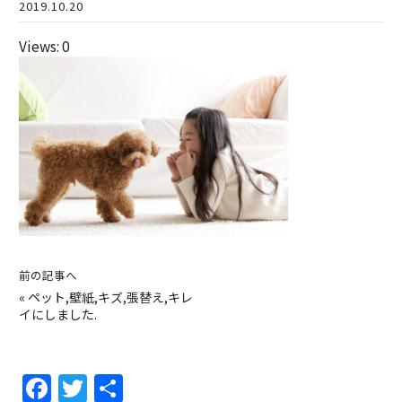
2019.10.20
Views: 0
前の記事へ
«
ペット,壁紙,キズ,張替え,キレ
イにしました.
F
T
共