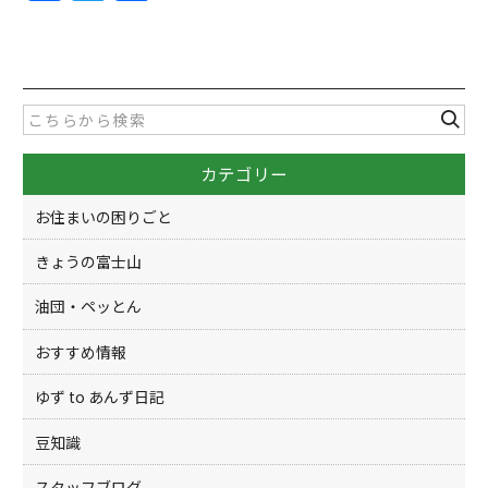
a
w
有
c
itt
e
er
b
o
カテゴリー
o
k
お住まいの困りごと
きょうの富士山
油団・ペッとん
おすすめ情報
ゆず to あんず日記
豆知識
スタッフブログ