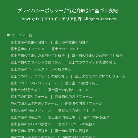
プライバシーポリシー
/
特定商取引に基づく表記
Copyright (C) 2019 インテリア佐野. All rights Reserved.
サービス一覧
富士宮市の壁紙の貼替え
富士市の壁紙の貼替え
富士宮市のインテリア
富士市のインテリア
富士宮市の住まいのお困りごと解決
富士市の住まいのお困りごと解決
富士宮市のブラインドの取り替え
富士市のブラインドの取り替え
富士宮市のロールスクリーンの取り替え
富士市のロールスクリーンの取り替え
富士宮市のフロア床のリフォーム
富士市のフロア床のリフォーム
富士宮市の張替え施工
富士市の張替え施工
富士宮市の内装リフォーム
富士市の内装リフォーム
沼津市の内装リフォーム
静岡市清水区の内装リフォーム
南部町の内装リフォーム
御殿場市の内装リフォーム
裾野市の内装リフォーム
富士宮市の内装工事
富士市の内装工事
沼津市の内装工事
富士宮市のクロスの張替え
富士市のクロスの張替え
富士宮市の障子の張替え
富士市の障子の張替え
静岡市清水区の障子の張替え
南部町の障子の張替え