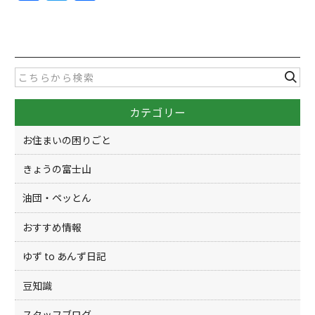
a
w
有
c
itt
e
er
b
o
カテゴリー
o
k
お住まいの困りごと
きょうの富士山
油団・ペッとん
おすすめ情報
ゆず to あんず日記
豆知識
スタッフブログ