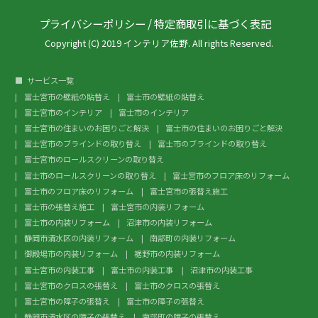
プライバシーポリシー
/
特定商取引に基づく表記
Copyright (C) 2019 インテリア佐野. All rights Reserved.
サービス一覧
富士宮市の壁紙の貼替え
富士市の壁紙の貼替え
富士宮市のインテリア
富士市のインテリア
富士宮市の住まいのお困りごと解決
富士市の住まいのお困りごと解決
富士宮市のブラインドの取り替え
富士市のブラインドの取り替え
富士宮市のロールスクリーンの取り替え
富士市のロールスクリーンの取り替え
富士宮市のフロア床のリフォーム
富士市のフロア床のリフォーム
富士宮市の張替え施工
富士市の張替え施工
富士宮市の内装リフォーム
富士市の内装リフォーム
沼津市の内装リフォーム
静岡市清水区の内装リフォーム
南部町の内装リフォーム
御殿場市の内装リフォーム
裾野市の内装リフォーム
富士宮市の内装工事
富士市の内装工事
沼津市の内装工事
富士宮市のクロスの張替え
富士市のクロスの張替え
富士宮市の障子の張替え
富士市の障子の張替え
静岡市清水区の障子の張替え
南部町の障子の張替え