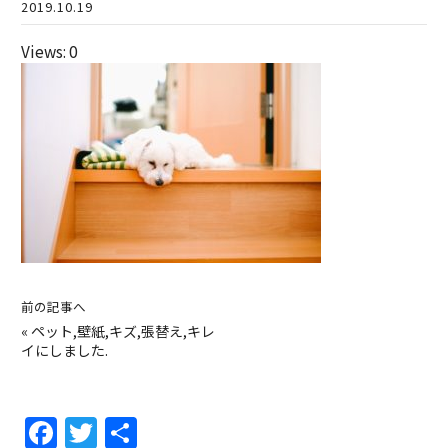
2019.10.19
Views: 0
前の記事へ
«
ペット,壁紙,キズ,張替え,キレ
イにしました.
F
T
共