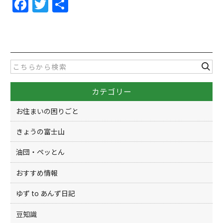
F
T
共
a
w
有
c
itt
e
er
b
o
カテゴリー
o
k
お住まいの困りごと
きょうの富士山
油団・ペッとん
おすすめ情報
ゆず to あんず日記
豆知識