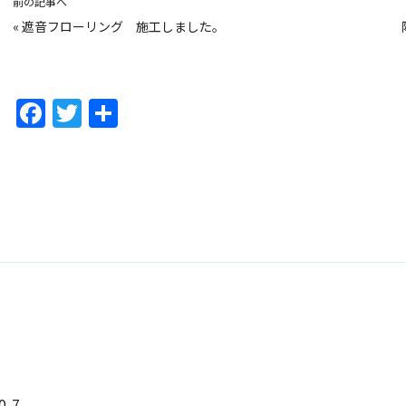
前の記事へ
«
遮音フローリング 施工しました。
F
T
共
a
w
有
c
itt
e
er
b
o
o
k
-7