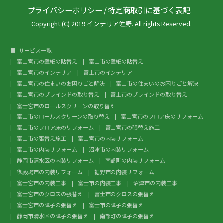
プライバシーポリシー
/
特定商取引に基づく表記
Copyright (C) 2019 インテリア佐野. All rights Reserved.
サービス一覧
富士宮市の壁紙の貼替え
富士市の壁紙の貼替え
富士宮市のインテリア
富士市のインテリア
富士宮市の住まいのお困りごと解決
富士市の住まいのお困りごと解決
富士宮市のブラインドの取り替え
富士市のブラインドの取り替え
富士宮市のロールスクリーンの取り替え
富士市のロールスクリーンの取り替え
富士宮市のフロア床のリフォーム
富士市のフロア床のリフォーム
富士宮市の張替え施工
富士市の張替え施工
富士宮市の内装リフォーム
富士市の内装リフォーム
沼津市の内装リフォーム
静岡市清水区の内装リフォーム
南部町の内装リフォーム
御殿場市の内装リフォーム
裾野市の内装リフォーム
富士宮市の内装工事
富士市の内装工事
沼津市の内装工事
富士宮市のクロスの張替え
富士市のクロスの張替え
富士宮市の障子の張替え
富士市の障子の張替え
静岡市清水区の障子の張替え
南部町の障子の張替え