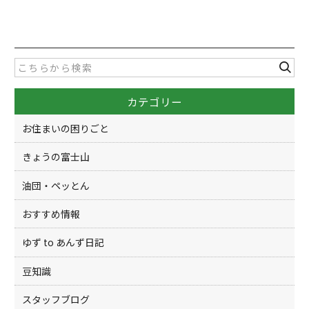
a
w
有
c
itt
e
er
b
o
カテゴリー
o
k
お住まいの困りごと
きょうの富士山
油団・ペッとん
おすすめ情報
ゆず to あんず日記
豆知識
スタッフブログ