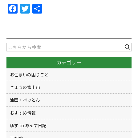
F
T
共
a
w
有
c
itt
e
er
b
o
カテゴリー
o
k
お住まいの困りごと
きょうの富士山
油団・ペッとん
おすすめ情報
ゆず to あんず日記