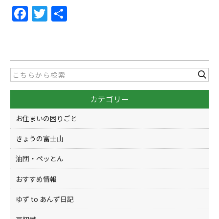
F
T
共
a
w
有
c
itt
e
er
b
o
カテゴリー
o
k
お住まいの困りごと
きょうの富士山
油団・ペッとん
おすすめ情報
ゆず to あんず日記