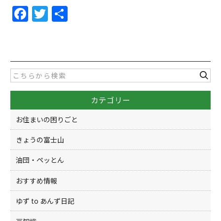
F
T
共
a
w
有
c
itt
e
er
b
o
カテゴリー
o
k
お住まいの困りごと
きょうの富士山
油団・ペッとん
おすすめ情報
ゆず to あんず日記