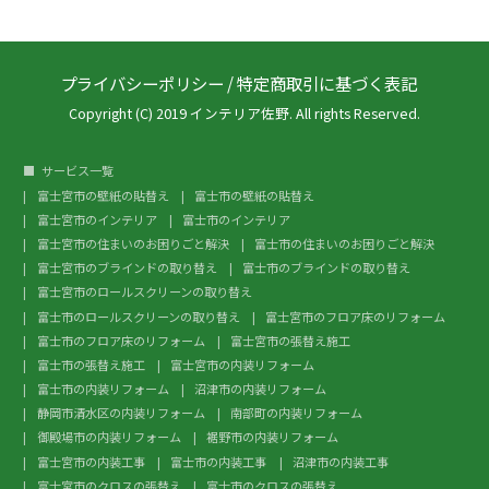
プライバシーポリシー
/
特定商取引に基づく表記
Copyright (C) 2019 インテリア佐野. All rights Reserved.
サービス一覧
富士宮市の壁紙の貼替え
富士市の壁紙の貼替え
富士宮市のインテリア
富士市のインテリア
富士宮市の住まいのお困りごと解決
富士市の住まいのお困りごと解決
富士宮市のブラインドの取り替え
富士市のブラインドの取り替え
富士宮市のロールスクリーンの取り替え
富士市のロールスクリーンの取り替え
富士宮市のフロア床のリフォーム
富士市のフロア床のリフォーム
富士宮市の張替え施工
富士市の張替え施工
富士宮市の内装リフォーム
富士市の内装リフォーム
沼津市の内装リフォーム
静岡市清水区の内装リフォーム
南部町の内装リフォーム
御殿場市の内装リフォーム
裾野市の内装リフォーム
富士宮市の内装工事
富士市の内装工事
沼津市の内装工事
富士宮市のクロスの張替え
富士市のクロスの張替え