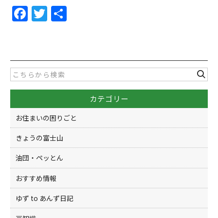
F
T
共
a
w
有
c
itt
e
er
b
o
カテゴリー
o
k
お住まいの困りごと
きょうの富士山
油団・ペッとん
おすすめ情報
ゆず to あんず日記