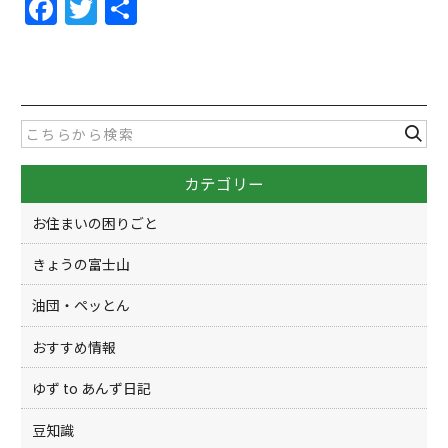
F
T
共
a
w
有
c
itt
e
er
b
o
カテゴリー
o
k
お住まいの困りごと
きょうの富士山
油団・ペッとん
おすすめ情報
ゆず to あんず日記
豆知識