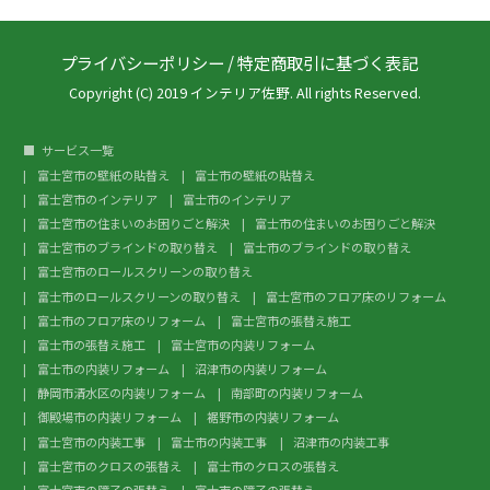
プライバシーポリシー
/
特定商取引に基づく表記
Copyright (C) 2019 インテリア佐野. All rights Reserved.
サービス一覧
富士宮市の壁紙の貼替え
富士市の壁紙の貼替え
富士宮市のインテリア
富士市のインテリア
富士宮市の住まいのお困りごと解決
富士市の住まいのお困りごと解決
富士宮市のブラインドの取り替え
富士市のブラインドの取り替え
富士宮市のロールスクリーンの取り替え
富士市のロールスクリーンの取り替え
富士宮市のフロア床のリフォーム
富士市のフロア床のリフォーム
富士宮市の張替え施工
富士市の張替え施工
富士宮市の内装リフォーム
富士市の内装リフォーム
沼津市の内装リフォーム
静岡市清水区の内装リフォーム
南部町の内装リフォーム
御殿場市の内装リフォーム
裾野市の内装リフォーム
富士宮市の内装工事
富士市の内装工事
沼津市の内装工事
富士宮市のクロスの張替え
富士市のクロスの張替え