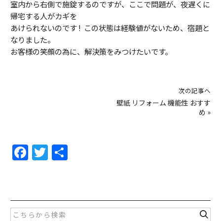
室内から右側で施錠するのですが、ここで問題が、夜遅くに
帰宅する人がカギを
あけられないのです ! この状態は経験値がないため、宿題と
なりました。
お客様の笑顔の為に、解決策をみつけたいです。
次の記事へ
壁紙 リフォーム 機能性 おすす
め
»
F
T
共
a
w
有
c
itt
e
er
b