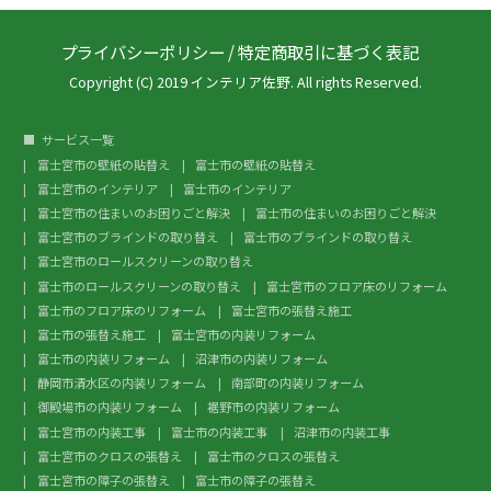
プライバシーポリシー
/
特定商取引に基づく表記
Copyright (C) 2019 インテリア佐野. All rights Reserved.
サービス一覧
富士宮市の壁紙の貼替え
富士市の壁紙の貼替え
富士宮市のインテリア
富士市のインテリア
富士宮市の住まいのお困りごと解決
富士市の住まいのお困りごと解決
富士宮市のブラインドの取り替え
富士市のブラインドの取り替え
富士宮市のロールスクリーンの取り替え
富士市のロールスクリーンの取り替え
富士宮市のフロア床のリフォーム
富士市のフロア床のリフォーム
富士宮市の張替え施工
富士市の張替え施工
富士宮市の内装リフォーム
富士市の内装リフォーム
沼津市の内装リフォーム
静岡市清水区の内装リフォーム
南部町の内装リフォーム
御殿場市の内装リフォーム
裾野市の内装リフォーム
富士宮市の内装工事
富士市の内装工事
沼津市の内装工事
富士宮市のクロスの張替え
富士市のクロスの張替え
富士宮市の障子の張替え
富士市の障子の張替え