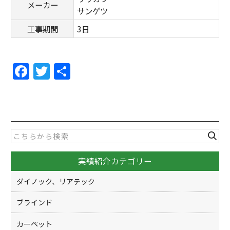
メーカー
サンゲツ
工事期間
3日
F
T
共
a
w
有
c
itt
e
er
b
o
実績紹介カテゴリー
o
k
ダイノック、リアテック
ブラインド
カーペット