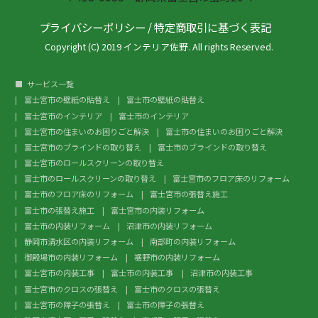
プライバシーポリシー
/
特定商取引に基づく表記
Copyright (C) 2019 インテリア佐野. All rights Reserved.
サービス一覧
富士宮市の壁紙の貼替え
富士市の壁紙の貼替え
富士宮市のインテリア
富士市のインテリア
富士宮市の住まいのお困りごと解決
富士市の住まいのお困りごと解決
富士宮市のブラインドの取り替え
富士市のブラインドの取り替え
富士宮市のロールスクリーンの取り替え
富士市のロールスクリーンの取り替え
富士宮市のフロア床のリフォーム
富士市のフロア床のリフォーム
富士宮市の張替え施工
富士市の張替え施工
富士宮市の内装リフォーム
富士市の内装リフォーム
沼津市の内装リフォーム
静岡市清水区の内装リフォーム
南部町の内装リフォーム
御殿場市の内装リフォーム
裾野市の内装リフォーム
富士宮市の内装工事
富士市の内装工事
沼津市の内装工事
富士宮市のクロスの張替え
富士市のクロスの張替え
富士宮市の障子の張替え
富士市の障子の張替え