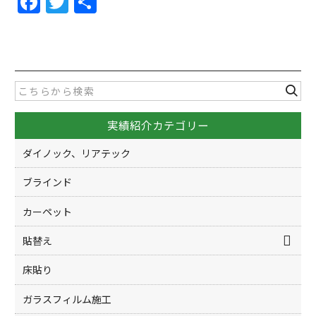
F
T
共
a
w
有
c
itt
e
er
b
o
実績紹介カテゴリー
o
k
ダイノック、リアテック
ブラインド
カーペット
貼替え
床貼り
ガラスフィルム施工