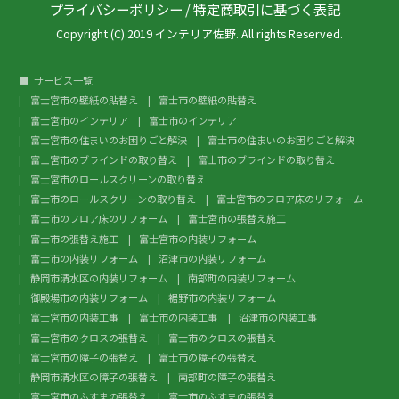
プライバシーポリシー
/
特定商取引に基づく表記
Copyright (C) 2019 インテリア佐野. All rights Reserved.
サービス一覧
富士宮市の壁紙の貼替え
富士市の壁紙の貼替え
富士宮市のインテリア
富士市のインテリア
富士宮市の住まいのお困りごと解決
富士市の住まいのお困りごと解決
富士宮市のブラインドの取り替え
富士市のブラインドの取り替え
富士宮市のロールスクリーンの取り替え
富士市のロールスクリーンの取り替え
富士宮市のフロア床のリフォーム
富士市のフロア床のリフォーム
富士宮市の張替え施工
富士市の張替え施工
富士宮市の内装リフォーム
富士市の内装リフォーム
沼津市の内装リフォーム
静岡市清水区の内装リフォーム
南部町の内装リフォーム
御殿場市の内装リフォーム
裾野市の内装リフォーム
富士宮市の内装工事
富士市の内装工事
沼津市の内装工事
富士宮市のクロスの張替え
富士市のクロスの張替え
富士宮市の障子の張替え
富士市の障子の張替え
静岡市清水区の障子の張替え
南部町の障子の張替え
富士宮市のふすまの張替え
富士市のふすまの張替え