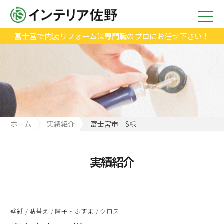
富士宮で内装リフォームは専門職のプロにお任せ下さい！
ホーム
実績紹介
富士宮市 S様
実績紹介
壁紙
/
貼替え
/
障子・ふすま
/
クロス