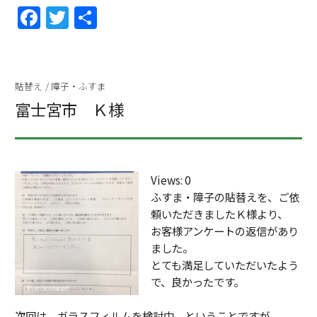
F
T
共
a
w
有
c
itt
e
er
貼替え
/
障子・ふすま
b
富士宮市 Ｋ様
o
o
k
Views: 0
ふすま・障子の貼替えを、ご依
頼いただきましたＫ様より、
お客様アンケートの返信があり
ました。
とても満足していただいたよう
で、良かったです。
次回は、ガラスフィルムを検討中、ということですが、