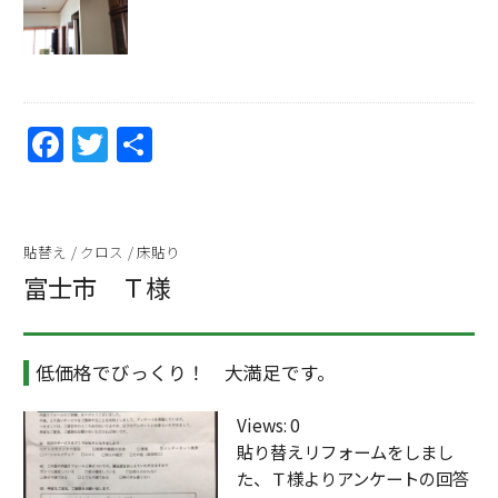
F
T
共
a
w
有
c
itt
e
er
貼替え
/
クロス
/
床貼り
b
富士市 Ｔ様
o
o
低価格でびっくり！ 大満足です。
k
Views: 0
貼り替えリフォームをしまし
た、Ｔ様よりアンケートの回答