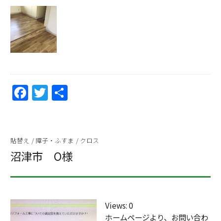
F
T
共
a
w
有
c
itt
e
er
貼替え
/
障子・ふすま
/
クロス
b
沼津市 O様
o
o
k
Views: 0
ホームページより、お問い合わ