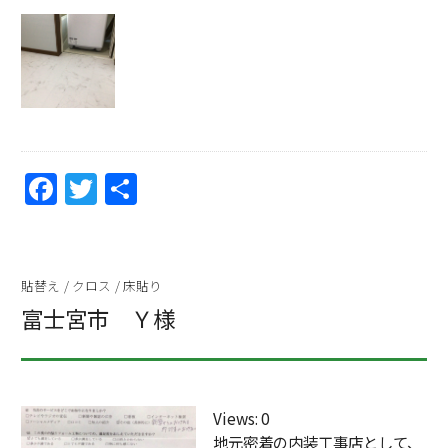
F
T
共
a
w
有
c
itt
e
er
貼替え
/
クロス
/
床貼り
b
富士宮市 Ｙ様
o
o
k
Views: 0
地元密着の内装工事店として、