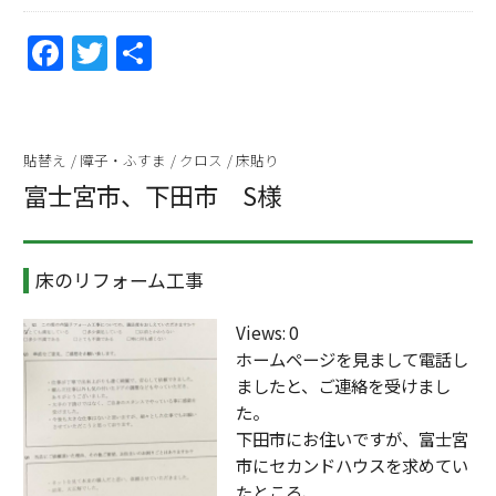
F
T
共
a
w
有
c
itt
e
er
貼替え
/
障子・ふすま
/
クロス
/
床貼り
b
富士宮市、下田市 S様
o
o
床のリフォーム工事
k
Views: 0
ホームページを見まして電話し
ましたと、ご連絡を受けまし
た。
下田市にお住いですが、富士宮
市にセカンドハウスを求めてい
たところ、