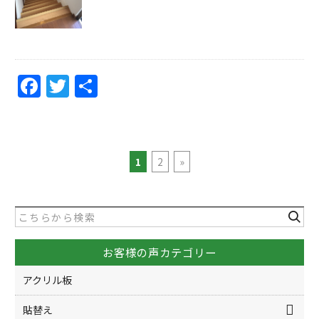
F
T
共
a
w
有
c
itt
e
er
1
2
»
b
o
o
k
お客様の声カテゴリー
アクリル板
貼替え