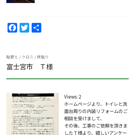
F
T
共
a
w
有
c
itt
e
er
貼替え
/
クロス
/
床貼り
b
富士宮市 Ｔ様
o
o
k
Views: 2
ホームページより、トイレと洗
面台周りの内装リフォームのご
相談を受けまして、
その後、工事のご依頼を頂きま
したＴ様より、嬉しいアンケー