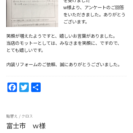
w様より、アンケートのご回答
をいただきました。ありがとう
ございます。
笑顔が増えたようですと、嬉しいお言葉がありました。
当店のモットーとしては、みなさまを笑顔に、ですので、
とても嬉しいです。
内装リフォームのご依頼、誠にありがとうございました。
F
T
共
a
w
有
c
itt
e
er
貼替え
/
クロス
b
富士市 ｗ様