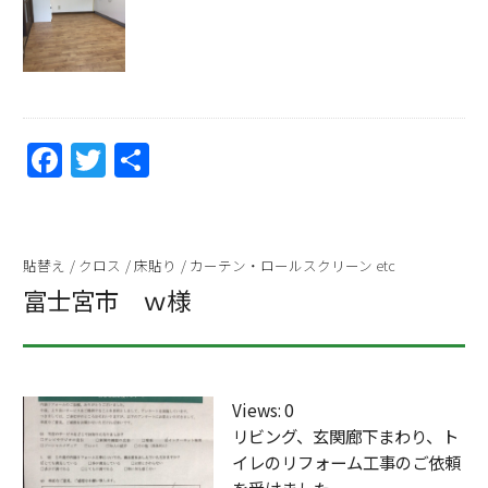
F
T
共
a
w
有
c
itt
e
er
貼替え
/
クロス
/
床貼り
/
カーテン・ロールスクリーン etc
b
富士宮市 ｗ様
o
o
k
Views: 0
リビング、玄関廊下まわり、ト
イレのリフォーム工事のご依頼
を受けました