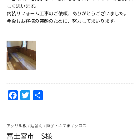
しく思います。
内装リフォーム工事のご依頼、ありがとうございました。
今後もお客様の笑顔のために、努力してまいります。
F
T
共
a
w
有
c
itt
e
er
アクリル板
/
貼替え
/
障子・ふすま
/
クロス
b
富士宮市 S様