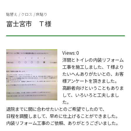
c
itt
e
er
貼替え
/
クロス
/
床貼り
b
富士宮市 Ｔ様
o
o
k
Views: 0
洋間とトイレの内装リフォーム
工事を施工しました、Ｔ様より
たいへんありがたいとの、お客
様アンケートを頂きました。
高齢者向けということもありま
して、いろいろと工夫しまし
た。
退院までに間に合わせたいとのご希望でしたので、
日程を調整しまして、早めに仕上げることができました。
内装リフォーム工事のご依頼、ありがとうございました。