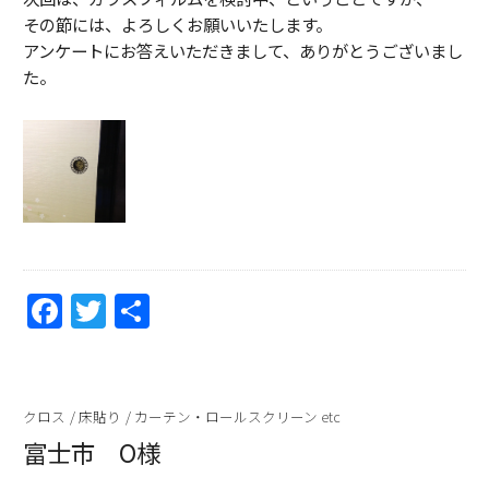
その節には、よろしくお願いいたします。
アンケートにお答えいただきまして、ありがとうございまし
た。
F
T
共
a
w
有
c
itt
e
er
クロス
/
床貼り
/
カーテン・ロールスクリーン etc
b
富士市 O様
o