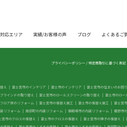
対応エリア
実績/お客様の声
ブログ
よくあるご
プライバシーポリシー
/
特定商取引に基づく表記
替え
富士宮市のインテリア
富士市のインテリア
富士宮市の住まいのお困
ブラインドの取り替え
富士宮市のロールスクリーンの取り替え
富士市のロー
フロア床のリフォーム
富士宮市の張替え施工
富士市の張替え施工
富士宮
装リフォーム
南部町の内装リフォーム
御殿場市の内装リフォーム
裾野市
士宮市のクロスの張替え
富士市のクロスの張替え
富士宮市の障子の張替え
の張替え
富士宮市のふすまの張替え
富士市のふすまの張替え
南部町のふ