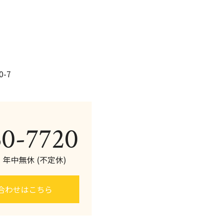
o
k
-7
60-7720
0 年中無休 (不定休)
合わせはこちら