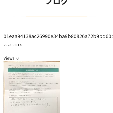
ブログ
01eaa94138ac26990e34ba9b80826a72b9bd60
2023.08.16
Views: 0