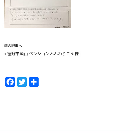
前の記事へ
«
裾野市須山 ペンションふんわりこん様
F
T
共
a
w
有
c
itt
e
er
b
o