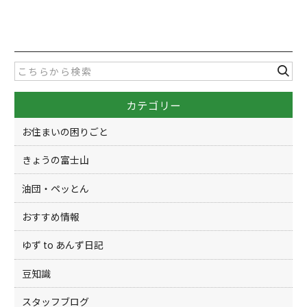
a
w
有
c
itt
e
er
b
o
カテゴリー
o
k
お住まいの困りごと
きょうの富士山
油団・ペッとん
おすすめ情報
ゆず to あんず日記
豆知識
スタッフブログ