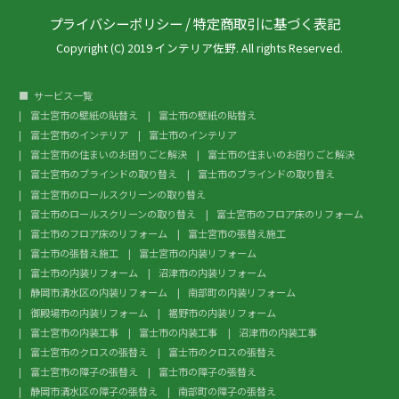
プライバシーポリシー
/
特定商取引に基づく表記
Copyright (C) 2019 インテリア佐野. All rights Reserved.
サービス一覧
富士宮市の壁紙の貼替え
富士市の壁紙の貼替え
富士宮市のインテリア
富士市のインテリア
富士宮市の住まいのお困りごと解決
富士市の住まいのお困りごと解決
富士宮市のブラインドの取り替え
富士市のブラインドの取り替え
富士宮市のロールスクリーンの取り替え
富士市のロールスクリーンの取り替え
富士宮市のフロア床のリフォーム
富士市のフロア床のリフォーム
富士宮市の張替え施工
富士市の張替え施工
富士宮市の内装リフォーム
富士市の内装リフォーム
沼津市の内装リフォーム
静岡市清水区の内装リフォーム
南部町の内装リフォーム
御殿場市の内装リフォーム
裾野市の内装リフォーム
富士宮市の内装工事
富士市の内装工事
沼津市の内装工事
富士宮市のクロスの張替え
富士市のクロスの張替え
富士宮市の障子の張替え
富士市の障子の張替え
静岡市清水区の障子の張替え
南部町の障子の張替え