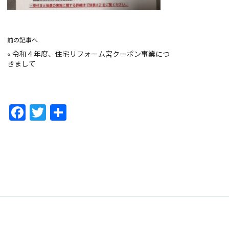
前の記事へ
«
令和４年度、住宅リフォーム宮クーポン事業につ
きまして
F
T
共
a
w
有
c
itt
e
er
b
o
o
k