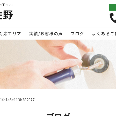
せ下さい！
対応エリア
実績/お客様の声
ブログ
よくあるご
f1fd1a6e113b382077