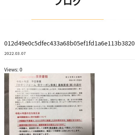
ブログ
012d49e0c5dfec433a68b05ef1fd1a6e113b3820
2022.03.07
Views: 0