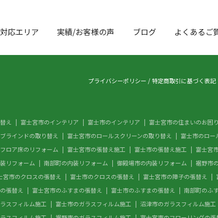
対応エリア
実績/お客様の声
ブログ
よくあるご
プライバシーポリシー
/
特定商取引に基づく表記
替え
富士宮市のインテリア
富士市のインテリア
富士宮市の住まいのお困
ブラインドの取り替え
富士宮市のロールスクリーンの取り替え
富士市のロー
フロア床のリフォーム
富士宮市の張替え施工
富士市の張替え施工
富士宮
装リフォーム
南部町の内装リフォーム
御殿場市の内装リフォーム
裾野市
士宮市のクロスの張替え
富士市のクロスの張替え
富士宮市の障子の張替え
の張替え
富士宮市のふすまの張替え
富士市のふすまの張替え
南部町のふ
ラスフィルム施工
富士市のガラスフィルム施工
沼津市のガラスフィルム施工
ラスフィルム施工
裾野市のガラスフィルム施工
富士宮市のフローリングの張